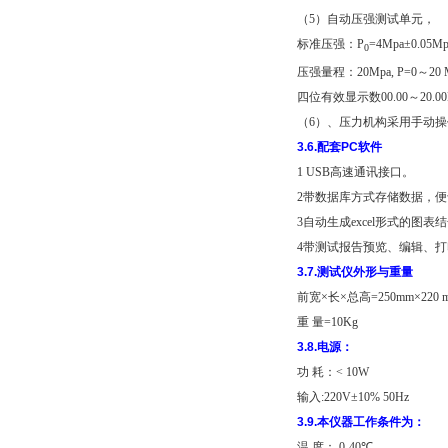
（
5
）自动压强测试单元，
标准压强：
P
=4Mpa±0.05Mp
0
压强量程：
20Mpa, P=0
～
20 
四位有效显示数
00.00
～
20.0
（
6
）、压力机构采用手动操
3.6.
配套
PC
软件
1 USB
高速通讯接口。
2
带数据库方式存储数据，便
3
自动生成
excel
形式的图表结
4
带测试报告预览、编辑、打
3.7.
测试仪外形与重量
前宽
×
长
×
总高
=250mm×220 
重
量
=10Kg
3.8.
电源：
功
耗：
< 10W
输入
:220V±10% 50Hz
3.9.
本仪器工作条件为：
温
度：
0-40℃