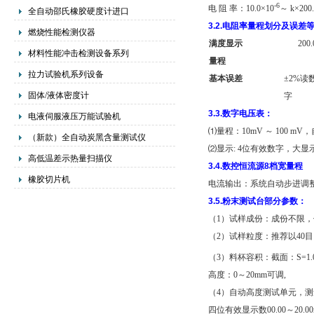
-6
电
阻
率：
10.0×10
～
k×200
全自动邵氏橡胶硬度计进口
3.2.
电阻率量程划分及误差
燃烧性能检测仪器
满度显示
200.
材料性能冲击检测设备系列
量程
拉力试验机系列设备
基本误差
±2%
读
固体/液体密度计
字
3.3.
数字电压表：
电液伺服液压万能试验机
⑴
量程：
10mV
～
100 mV
，
（新款）全自动炭黑含量测试仪
⑵
显示
: 4
位有效数字，大显
高低温差示热量扫描仪
3.4.
数控恒流源
8
档宽量程
橡胶切片机
电流输出：系统自动步进调
3.5.
粉末测试台部分参数：
（
1
）试样成份：成份不限，
（
2
）试样粒度：推荐以
40
目
（
3
）料杯容积：截面：
S=1.
高度：
0
～
20mm
可调
,
（
4
）自动高度测试单元，测
四位有效显示数
00.00
～
20.0