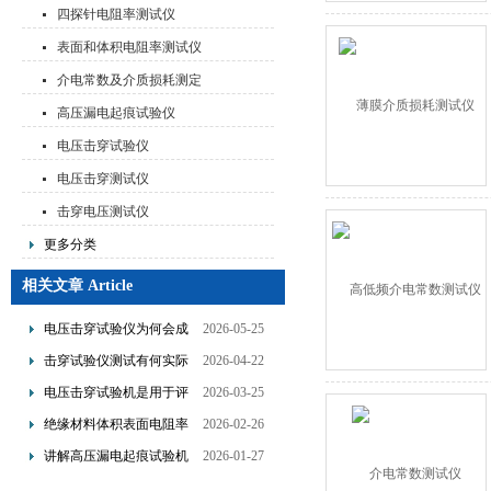
测试仪
四探针电阻率测试仪
表面和体积电阻率测试仪
介电常数及介质损耗测定
仪
高压漏电起痕试验仪
电压击穿试验仪
电压击穿测试仪
击穿电压测试仪
更多分类
相关文章 Article
电压击穿试验仪为何会成
2026-05-25
为绝缘材料检测中的常规
击穿试验仪测试有何实际
2026-04-22
工具？
意义？
电压击穿试验机是用于评
2026-03-25
估材料绝缘性能的关键设
绝缘材料体积表面电阻率
2026-02-26
备
测试仪的基本工作原理解
讲解高压漏电起痕试验机
2026-01-27
析
的具体操作流程