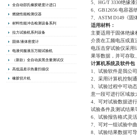
5
、
HG/T 3330
绝缘漆
全自动邵氏橡胶硬度计进口
6
、
GB12656
电容器
燃烧性能检测仪器
7
、
ASTM D149
《固
材料性能冲击检测设备系列
适用材料：
拉力试验机系列设备
主要适用于固体绝缘
介质在工频电压或直
固体/液体密度计
电压击穿试验仪采用
电液伺服液压万能试验机
果等数据，并可存取
（新款）全自动炭黑含量测试仪
计算机系统及软件包
高低温差示热量扫描仪
1
、试验软件是我公司
橡胶切片机
2
、采用计算机控制
3
、试验过程中可动
意一段可进行区域放
4
、可对试验数据进
试验条件及测试结果
6
、试验报告格式灵
7
、可对一组试验中
8
、试验结果数据可