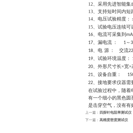
12
、采用先进智能集
13
、支持短时间内短
14
、电压试验精度：
15
、试验电压连续可
、电流可采集到
16
mA
、漏电流
：
～
17
1
、电
源
：
交流
18
2
、试验环境温度：
19
、外形尺寸长×宽×
20
、设备自重：
21
150
、接地要求仪器需
22
在试验过程中，随着
有一个细小的黑色圆
是击穿空气，没有有
上一篇：
四探针电阻率测试仪
下一篇：
高精度密度测试仪