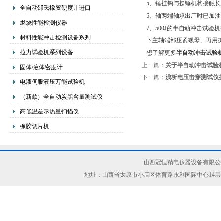
5、锤挂钩与摆锤机构接触长
全自动邵氏橡胶硬度计进口
6、轴两端轴承出厂时已加
燃烧性能检测仪器
7、500J的半自动冲击试验机有
材料性能冲击检测设备系列
下主轴端部压紧螺母、再用
拉力试验机系列设备
想了解更多
半自动冲击试验
上一篇：
关于半自动冲击试验
固体/液体密度计
下一篇：
浅析电压击穿测试仪
电液伺服液压万能试验机
（新款）全自动炭黑含量测试仪
高低温差示热量扫描仪
橡胶切片机
山西冠恒精电仪器设备有限公司(ww
地址：山西省太原市小店区体育路永利国际中心14层