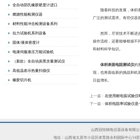
全自动邵氏橡胶硬度计进口
随着科技的发展，体积表面
燃烧性能检测仪器
广泛的测试需求。有些仪器
材料性能冲击检测设备系列
拉力试验机系列设备
然而，尽管技术不断进步，
操作流程，还要能够根据不
固体/液体密度计
和材料科学知识。
电液伺服液压万能试验机
（新款）全自动炭黑含量测试仪
体积表面电阻测试仪
的
高低温差示热量扫描仪
现，也将面临新的挑战和机
橡胶切片机
日益增长。
上一篇：
在使用耐电弧试验仪
下一篇：
体积电阻率试验仪是
山西冠恒精电仪器设备有限公司(ww
地址：山西省太原市小店区体育路永利国际中心14层