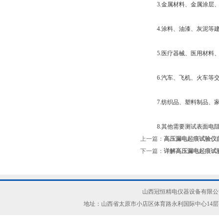
3.金属材料、金属涂层、
4.涂料、油漆、灰泥等建
5.医疗器械、医用材料、
6.汽车、飞机、火车等交
7.纺织品、塑料制品、家
8.其他需要测试表面电阻
上一篇：
高压漏电起痕试验仪
下一篇：
详解高压漏电起痕试
山西冠恒精电仪器设备有限公司(ww
地址：山西省太原市小店区体育路永利国际中心14层