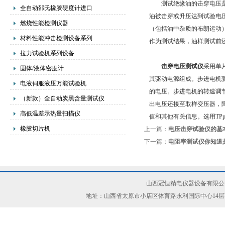
测试绝缘油的击穿电压是将
全自动邵氏橡胶硬度计进口
油被击穿或升压达到试验电
燃烧性能检测仪器
（包括油中杂质的布朗运动
材料性能冲击检测设备系列
作为测试结果，油样测试前
拉力试验机系列设备
击穿电压测试仪
采用单
固体/液体密度计
其驱动电源组成。步进电机驱
电液伺服液压万能试验机
的电压。步进电机的转速调
（新款）全自动炭黑含量测试仪
出电压还接至取样变压器，降
高低温差示热量扫描仪
值和其他有关信息。选用TP
橡胶切片机
上一篇：
电压击穿试验仪的基
下一篇：
电阻率测试仪你知道
山西冠恒精电仪器设备有限公司(ww
地址：山西省太原市小店区体育路永利国际中心14层