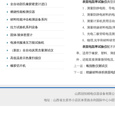
表面电阻率试验仪
典型
全自动邵氏橡胶硬度计进口
1．测量防静电鞋、导电
燃烧性能检测仪器
2、测量防静电材料的电
材料性能冲击检测设备系列
3、测量计算机房用活动
拉力试验机系列设备
4、测量绝缘材料电阻(率
5、光电二极管暗电流测
固体/液体密度计
6、物理,光学和材料研
电液伺服液压万能试验机
表面电阻率试验仪
配不
（新款）全自动炭黑含量测试仪
率。适用于橡胶、塑料、薄
高低温差示热量扫描仪
外，还能直接测量微弱电流
橡胶切片机
上一篇：
氧指数仪测试仪
下一篇：
绝缘材料体积表面电
山西冠恒精电仪器设备有限公司(ww
地址：山西省太原市小店区体育路永利国际中心14层