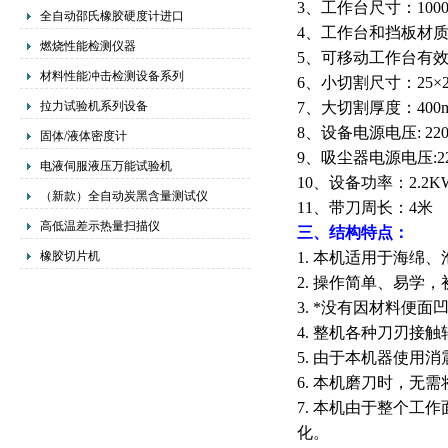
3
、工作台尺寸：100
全自动邵氏橡胶硬度计进口
4
、工作台和挡板材
燃烧性能检测仪器
5
、可移动工作台有
材料性能冲击检测设备系列
6
、小切割尺寸：25×25
拉力试验机系列设备
7
、大切割厚度：
400
8
、设备电源电压
: 22
固体/液体密度计
9
、吸尘器电源电压
:
电液伺服液压万能试验机
10
、设备功率：
2.2K
（新款）全自动炭黑含量测试仪
11
、带刀周长：
4
米
高低温差示热量扫描仪
三、结构特点：
橡胶切片机
1.
本机适用于海绵、
2.
操作简单、易学，
3.
*没有因材料便面
4.
整机各种刀刃接触
5.
由于本机器使用消
6.
本机磨刀时，无需
7.
本机由于整个工作
化。