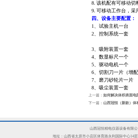
8.
该机配有可移动切
9.
可移动工作台，采
四、设备主要配置
：
1
、试验主机一台
2
、控制系统一套
3
、吸附装置一套
4
、数显标尺一个
5
、驱动电机一个
6
、切割刀一片（增
7
、磨刀砂轮片一片
8
、吸尘装置一套
上一篇：
如何解决体积表面电
下一篇：
山西冠恒（新款）体
山西冠恒精电仪器设备有限公司(ww
地址：山西省太原市小店区体育路永利国际中心14层