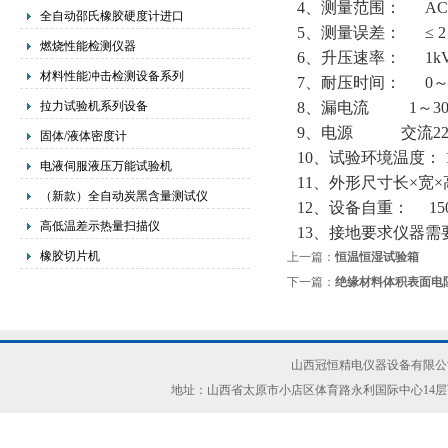
4、测量范围： AC
全自动邵氏橡胶硬度计进口
5、测量误差： ≤ 
燃烧性能检测仪器
6、升压速率： 1kV
材料性能冲击检测设备系列
7、耐压时间： 0～
拉力试验机系列设备
8、漏电流 1～30
9、电源 交流220V
固体/液体密度计
10、试验环境温度： 
电液伺服液压万能试验机
11、外形尺寸长×宽×
（新款）全自动炭黑含量测试仪
12、设备自重：
1
高低温差示热量扫描仪
13、接地要求仪器需
橡胶切片机
上一篇：
恒温恒湿试验箱
下一篇：
绝缘材料体积表面电
山西冠恒精电仪器设备有限公司(ww
地址：山西省太原市小店区体育路永利国际中心14层