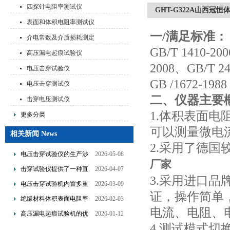
测试仪
四探针电阻率测试仪
GHT-G322A山西冠
表面和体积电阻率测试仪
一/满足标准：
介电常数及介质损耗测定
GB/T 1410-20
仪
高压漏电起痕试验仪
2008、GB/T 24
电压击穿试验仪
GB /1672-1988
电压击穿测试仪
二、仪器主要
击穿电压测试仪
1.体积表面
更多分类
可以测量微电
相关新闻 News
2.采用了德
电压击穿试验仪的生产涉
2026-05-08
厂家
及了多个技术领域的整合
击穿试验仪提供了一种直
2026-04-07
3.采用进口
观且量化的评估手段
电压击穿试验机内置多重
2026-03-09
证，操作简单
保护机制可避免操作风险
绝缘材料体积表面电阻率
2026-02-03
电流、电阻、
测试仪是基于欧姆定律设
高压漏电起痕试验机的优
2026-01-12
计的
4.测试模式
点分析