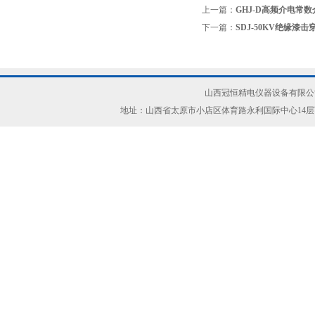
上一篇：
GHJ-D高频介电常
下一篇：
SDJ-50KV绝缘漆
山西冠恒精电仪器设备有限公司(ww
地址：山西省太原市小店区体育路永利国际中心14层