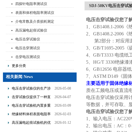
测试仪
四探针电阻率测试仪
SDJ-50KV电压击穿
表面和体积电阻率测试仪
电压击穿试验仪您了
介电常数及介质损耗测定
1、GB1408.1-2
仪
高压漏电起痕试验仪
2、GB1408.2-20
电压击穿试验仪
第2部分：对应用直
3、GB/T1695-
电压击穿测试仪
4、GB/T3333 电
击穿电压测试仪
5、HG/T 3330绝
更多分类
6、GB12656 电
7、ASTM D14
相关新闻 News
主要适用于固体绝缘
电压击穿试验仪的生产涉
2026-05-08
质在工频电压或直流
及了多个技术领域的整合
击穿试验仪提供了一种直
2026-04-07
电压击穿试验仪采用
观且量化的评估手段
等数据，并可存取、显
电压击穿试验机内置多重
2026-03-09
电压击穿试验仪您了
保护机制可避免操作风险
绝缘材料体积表面电阻率
2026-02-03
1、输入电压：AC220V
测试仪是基于欧姆定律设
高压漏电起痕试验机的优
2026-01-12
2、输出电压：AC：0～5
计的
点分析