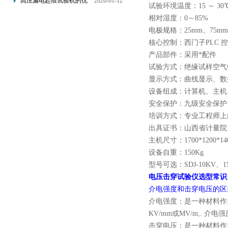
高压漏电起痕试验机的优
2026-01-12
试验环境温度
：
15 ～ 30
计的
点分析
相对湿度
：
0～85%
电极规格：25mm、75mm
核心控制：西门子PLC 
产品部件：采用*配件
试验方式：绝缘试样空气
显示方式：曲线显示、数
设备组成：计算机、主机
安全保护：九级安全保护
培训方式：专业工程师上
出具证书：山西省计量院
主机尺寸：1700*1200*14
设备自重：150Kg
型号可选：SDJ-10KV、
电压击穿试验仪选型常识
介电强度和击穿电压的区
介电强度：是一种材料作为
KV/mm或MV/m,. 
击穿电压：是一种材料作