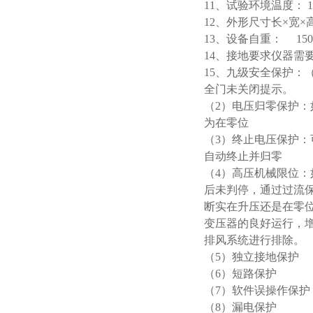
1
1
、试验环境温度： 1
1
2
、外形尺寸长×宽×
1
3
、设备自重：
1
5
1
4
、接地要求仪器需要
15、九级安全保护：
全门未关闭提示。
（2）电压归零保护
为在零位
（3）终止电压保护
自动终止并归零
（4）高压机械限位
后未判停，通过过流
断实在升压还是在零
变压器的良好运行，
排风系统进行排除。
（5）独立接地保护
（6）短路保护
（7）软件误操作保护
（8）漏电保护