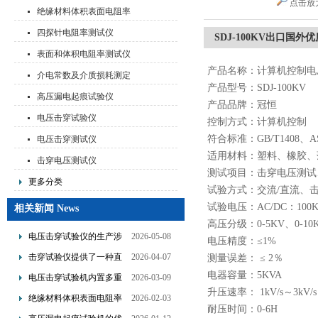
点击放
绝缘材料体积表面电阻率
测试仪
四探针电阻率测试仪
SDJ-100KV出口国
表面和体积电阻率测试仪
产品名称：计算机控制电
介电常数及介质损耗测定
产品型号：
SDJ-100KV
仪
高压漏电起痕试验仪
产品品牌：冠恒
电压击穿试验仪
控制方式：计算机控制
符合标准：GB/T1408、AS
电压击穿测试仪
适用材料：
塑料、
橡胶、
击穿电压测试仪
测试项目：击穿电压测试
更多分类
试验方式：交流/直流、
试验电压：AC/DC：100
相关新闻 News
高压分级：0-5KV、0-10KV
电压击穿试验仪的生产涉
2026-05-08
电压精度：
≤
1%
及了多个技术领域的整合
击穿试验仪提供了一种直
2026-04-07
测量误差：
≤ 2％
观且量化的评估手段
电器容量：5KVA
电压击穿试验机内置多重
2026-03-09
升压速率：
1kV/s～
3
kV/s
保护机制可避免操作风险
绝缘材料体积表面电阻率
2026-02-03
耐压时间：0-6H
测试仪是基于欧姆定律设