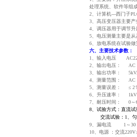
处理系统、软件等组
2、计算机---西门子PL
3、高压变压器主要
4、调压器用于调节
5、电压测量主要是
6、放电系统在试验
六、主要技术参数：
1、输入电压 AC220
2、输出电压： AC
3、输出功率：
5
kV
4、测量范围： AC
5、测量误差： ≤ 2
6、升压速率： 1kV/
7、耐压时间： 0～
8、
试验方式：
直流试
交流试验：1、匀
9
、漏电流 1～30
10
、电源
：
交流220