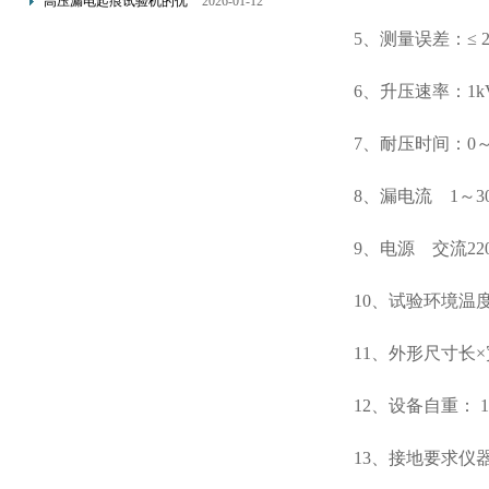
高压漏电起痕试验机的优
2026-01-12
计的
点分析
5、测量误差：≤ 2
6、升压速率：1kV/s
7、耐压时间：0～
8、漏电流 1～30
9、电源 交流220V
10、试验环境温度： 
11、外形尺寸长×宽×高：
12、设备自重： 150
13、接地要求仪器