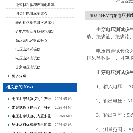
点击放
绝缘材料体积表面电阻率
测试仪
四探针电阻率测试仪
SDJ-50KV击穿电压
表面和体积电阻率测试仪
击穿电压测试仪
介电常数及介质损耗测定
璃、绝缘油、绝缘漆
仪
高压漏电起痕试验仪
电压击穿试验仪
电压击穿试验仪采用
结果等数据，并可存取
电压击穿测试仪
击穿电压测试仪
击穿电压测试仪
更多分类
1、输入电压 ：AC22
相关新闻 News
电压击穿试验仪的生产涉
2026-05-08
2、输出电压：AC：0
及了多个技术领域的整合
击穿试验仪提供了一种直
2026-04-07
观且量化的评估手段
3、输出功率：5k
电压击穿试验机内置多重
2026-03-09
保护机制可避免操作风险
绝缘材料体积表面电阻率
2026-02-03
4、测量范围： AC：0
测试仪是基于欧姆定律设