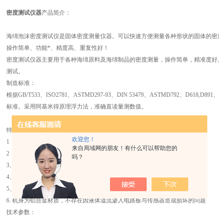
密度测试仪器
产品简介：
海绵泡沫密度测试仪是固体密度测量仪器。可以快速方便测量各种形状的固体的密
操作简单、功能*、精度高、重复性好！
密度测试仪器主要用于各种海绵原料及海绵制品的密度测量，操作简单，精准度好
测试。
制造标准：
根据GB/T533、ISO2781、ASTMD297-93、DIN 53479、ASTMD792、D618,D891、I
标准。采用阿基米得原理浮力法，准确直读量测数值。
特点：
欢迎您！
1．直读固体的密度值、体积
来自局域网的朋友！有什么可以帮助您的
2．密度大于一小于一块状、颗粒皆可快速测量
吗？
3、可温度补偿设定、溶液补偿设定更人性化的操作、更符合现场作业需求。
4、具有RS-232C计算机接口，可轻易的连接PC和打印机。
5、采用大水槽设计，可测大的块状物体。
6. 机身为铝合金材质，不存在因液体溢流渗入电路板与传感器造成损坏的问题
技术参数：