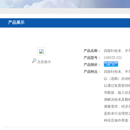
产品展示
首页
>
产品展示
>
电性能检测仪器
>
四探针电阻率测试仪
> GHS
应商
产品名称：
四探针粉末、半
产品型号：
GHSTZ-522
点击放大
产品报价：
产品特点：
四探针粉末、半
以（选购）自动
以通过装置获得
等数据，输入仪
便解决粉末及颗
测量需求，经济
是粉末行业理想之
种语言操作界面