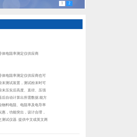
1
2
TZ-522四探针粉末、半导体电阻率测定仪供
导体电阻率测定仪供应商
导体电阻率测定仪供应商也可
粉末测试装置，测试粉末时可
粉末压实后高度、直径、压强
器后自动计算出所需数据.能方
粒物料电阻、电阻率及电导率
实惠，功能突出，设计合理，
测试仪器. 提供中文或英文两