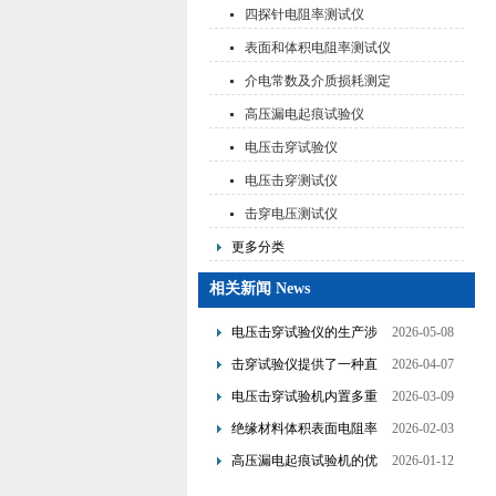
测试仪
四探针电阻率测试仪
表面和体积电阻率测试仪
介电常数及介质损耗测定
仪
高压漏电起痕试验仪
电压击穿试验仪
电压击穿测试仪
击穿电压测试仪
更多分类
相关新闻 News
电压击穿试验仪的生产涉
2026-05-08
及了多个技术领域的整合
击穿试验仪提供了一种直
2026-04-07
观且量化的评估手段
电压击穿试验机内置多重
2026-03-09
保护机制可避免操作风险
绝缘材料体积表面电阻率
2026-02-03
测试仪是基于欧姆定律设
高压漏电起痕试验机的优
2026-01-12
计的
点分析