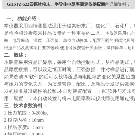
GHSTZ-522四探针粉末、半导体电阻率测定仪供应商
的详细资料：
一、 功能介绍：
本仪器采用四端测量法适用于碳素粉末厂、焦化厂、石化厂、
是检验和分析粉末样品质量的一种重要的工具。
本仪器采用4.
率、电导率值、温度、压强值、单位自动换算，配置不同的测试治具可
根据产品及测试项目要求选购.使用薄膜按键开关面板，操作简单，耐用
二、概述：
本装置采用液晶屏显示，采用全自动控制方式，从样品测试，
品厚度数据，可以设定恒压时间，压强数据，并对样品进行预压
如果选购PC软件的话可以获得压强与电阻率的变化关系图位
与压力的变化关系，为质量管控，配比，及新品研发提供数据
器的校准及准确性的校验.本自动装置配置一：PC软件与粉末
用；配置二：本自动装置与粉末电阻率测试仪共同使用通过液
三、技术参数资料：
1.压力范围：0-200kg；
2.模腔内径：10mm
3.样品厚度0-15mm
4.恒压时间：0-999s