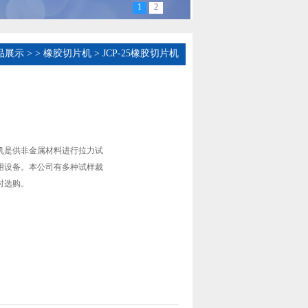
1
2
品展示
>
>
橡胶切片机
> JCP-25橡胶切片机
切片机是供非金属材料进行拉力试
用设备。本公司有多种试样裁
时选购。