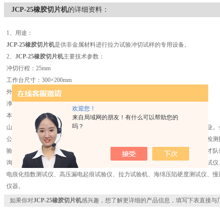
JCP-25橡胶切片机
的详细资料：
1、用途：
JCP-25
橡胶切片机
是供非金属材料进行拉力试验冲切试样的专用设备。
2、
JCP-25
橡胶切片机
主要技术参数：
冲切行程：25mm
工作台尺寸：300×200mm
外形尺寸：420×480×510mm
净重：75kg
欢迎您！
本公司有多种试样裁刀，供用户订货时选购。
来自局域网的朋友！有什么可以帮助您的
吗？
山西冠恒精电仪器设备有限公司是一家集研发、设计、生产、销售为一体的企业。
公司是山西省材料检测试验仪器生产商。专注于新型材料试验机的研制、材料检测
验检测仪器的生产企业。随着公司规模不断壮大同时也拥有一批较有实力的人才队
询、培训等一系列的服务。主营仪器有：电压击穿试验仪、体积表面电阻率测试仪
电痕化指数测试仪、高压漏电起痕试验仪、拉力试验机、海绵压陷硬度测试仪、慢
仪器。
如果你对
JCP-25橡胶切片机
感兴趣，想了解更详细的产品信息，填写下表直接与