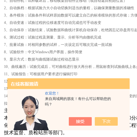
1、
自动停机：试样破坏后，移动横梁自动停止移动（或自动返回初始位置）
2、
自动换档：根据试验力大小自动切换到适当的量程，以确保测量数据的准确性
3、
条件模块：试验条件和试样原始数据可以建立自己的标准模块的形式存储；方
4、
自动变速：试验过程的位移速度可自动完成也可手动改变
5、
自动保存：试验结束，试验数据和曲线计算机自动保存，杜绝因忘记存盘而引
6、测试过程：试验过程及测量、显示、分析等均由微机完成
7、批量试验：对相同参数的试样，一次设定后可顺次完成一批试验
8、试验软件：中文Windows用户界面，操作简便
9、显示方式：数据与曲线随试验过程动态显示
10、
曲线遍历：试验完成后，可对曲线进行放大再分析，用鼠标查到试验曲线上各
11、
试验报告：可根据用户要求进行编辑打印
12、
限位保护：具有程控和机械两级限位保护
13、
过载保护：当负荷超过额定值3～5%时，自动停机
欢迎您！
14、
自动和人工两种模式求取各种试验结果，自动形成报表，使数据分析过程变的
来自局域网的朋友！有什么可以帮助您的
拉力试验机，双臂拉力试验机 微机控制拉力试验机
吗？
主要用途
:
本机可对各种金属、非金属及复合材料进行力学性能测试和分
化工、机械制造、塑料橡胶、陶瓷建材、金属材料、建筑工程
技术监督、质检站所等部门。