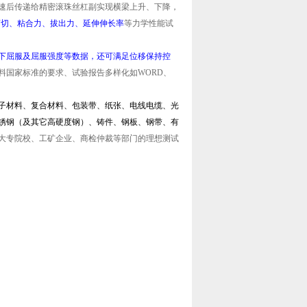
速后传递给精密滚珠丝杠副实现横梁上升、下降，
、剪切、粘合力、拔出力、延伸伸长率
等力学性能试
下屈服及屈服强度等数据，还可满足位移保持控
料国家标准的要求、试验报告多样化如WORD、
子材料、复合材料、包装带、纸张、电线电缆、光
锈钢（及其它高硬度钢）、铸件、钢板、钢带、有
大专院校、工矿企业、商检仲裁等部门的理想测试