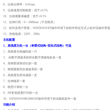
8、位移分辨率：0.01mm
9、位移速度控制精度：优于±0.5%
10、位移测量准确度：优于±0.5%
11
、拉伸行程：0～1000mm（不含附具）
12
、软件及用户界面：WINDOWSXP操作环境下的软件和交互式人机对话操作界
13
、供电电源：220V，50Hz
主机配置
1、高强度主机一台（单臂式结构+双柱式结构）可选
2、
高精度光电编码器一只
3、
全数字调速系统和全数字调速电机各一套
4、
高精密滚珠丝杠副一套
5、
精密圆弧同步减速系统一套
6、
高精度负荷传感器一支
7、
拉伸辅具一套
8、
联想计算机一台
9、
HP
彩色喷墨打印机一台
10、
WINDOWS98/2000/XP
操作环境下的试验机软件一套
功能介绍