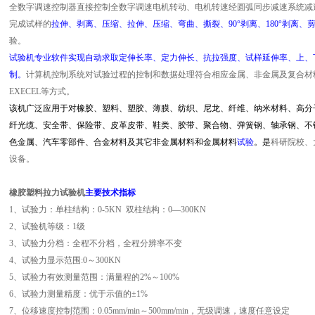
全数字调速控制器直接控制全数字调速电机转动、电机转速经圆弧同步减速系统减
完成试样的
拉伸、剥离、压缩、
拉伸、压缩、弯曲、撕裂、90°剥离、180°剥离
验。
试验机专业软件实现自动求取定伸长率、定力伸长、抗拉强度、试样延伸率、上、
制。
计算机控制系统对试验过程的控制和数据处理符合相应金属、非金属及复合材
EXECEL等方式。
该机广泛应用于
对橡胶、塑料、塑胶、薄膜、纺织、尼龙、纤维、纳米材料、高分
纤光缆、安全带、保险带、皮革皮带、鞋类、胶带、聚合物、弹簧钢、轴承钢、不
色金属、汽车零部件、合金材料及其它非金属材料和金属材料
试验
。
是
科研院校、
设备。
橡胶塑料拉力试验机
主要技术指标
1
、试验力：单柱结构：0-5KN 双柱结构：0
—
300KN
2、试验机等级：1级
3、试验力分档：全程不分档，全程分辨率不变
4、试验力显示范围:0～300KN
5、试验力有效测量范围：满量程的2%～100%
6、试验力测量精度：优于示值的±1%
7、位移速度控制范围：0.05mm/min～500mm/min，无级调速，速度任意设定