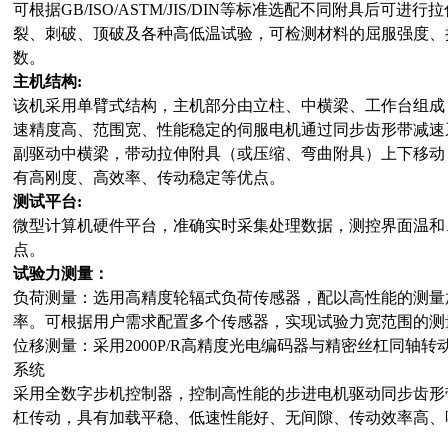
可根据GB/ISO/ASTM/JIS/DIN等标准选配不同附具后可
裂、刺破、顶破及各种高低温试验，可检测材料的屈服强度、
数。
主机结构
:
该机采用单臂式结构，主机部分由立柱、中横梁、工作台组成
速精度高、范围宽、性能稳定的伺服电机通过同步齿形带减速
副驱动中横梁，带动拉伸附具（或压缩、弯曲附具）上下移动
有高刚度、高效率、传动稳定等优点。
测试平台
:
微型计算机硬件平台，准确实时采集处理数据，测控界面温和
点。
试验力测量：
负荷测量：选用高精度轮辐式负荷传感器，配以高性能的测量
率。可根据用户需求配置多个传感器，实现试验力宽范围的测
位移测量：采用2000P/R高精度光电编码器与精密丝杠同轴
系统
采用全数字
步机
控制器，控制高性能的
步进
电机驱动同步齿形
杠传动，具有加载平稳、低速性能好、无间隙、传动效率高、