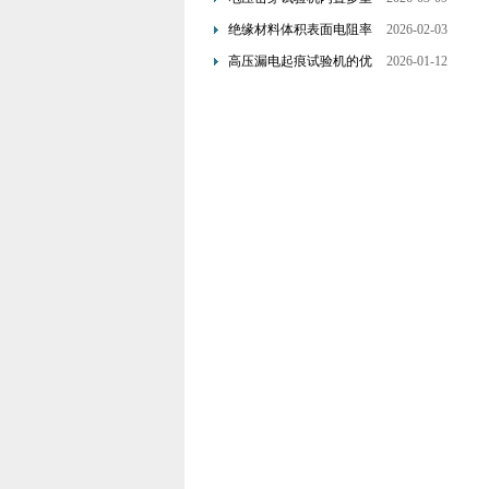
保护机制可避免操作风险
绝缘材料体积表面电阻率
2026-02-03
测试仪是基于欧姆定律设
高压漏电起痕试验机的优
2026-01-12
计的
点分析