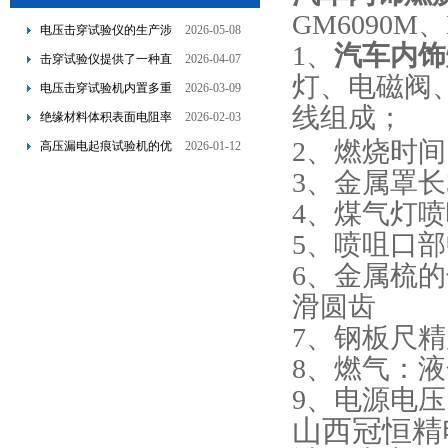
GM6090M
、
电压击穿试验仪的生产涉
2026-05-08
1
、
汽车内饰
及了多个技术领域的整合
击穿试验仪提供了一种直
2026-04-07
灯、电磁阀
观且量化的评估手段
电压击穿试验机内置多重
2026-03-09
线组成；
保护机制可避免操作风险
绝缘材料体积表面电阻率
2026-02-03
测试仪是基于欧姆定律设
2
、燃烧时间
高压漏电起痕试验机的优
2026-01-12
计的
点分析
3
、金属罩长
4
、煤气灯喷
5
、喷咀口部
6
、金属梳的
滑圆齿
7
、钢板尺精
8
、燃气：液
9
、电源电压
山西冠恒精