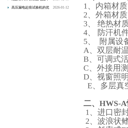
1、内箱材质
测试仪是基于欧姆定律设
高压漏电起痕试验机的优
2026-01-12
2、外箱材质
计的
点分析
3、 绝热材
4、 防汗
5、 附属设
A、双层耐温
B、可调式
C、外接用
D、视窗照
E、多层真
二、
HWS-
1、进口密
2、波浪状