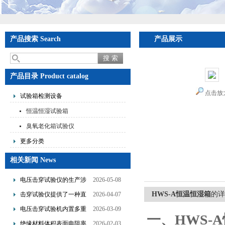
产品搜索 Search
产品展示
产品目录 Product catalog
点击放
试验箱检测设备
恒温恒湿试验箱
臭氧老化箱试验仪
更多分类
相关新闻 News
电压击穿试验仪的生产涉
2026-05-08
及了多个技术领域的整合
HWS-A恒温恒湿箱
的详
击穿试验仪提供了一种直
2026-04-07
观且量化的评估手段
电压击穿试验机内置多重
2026-03-09
一、
HWS-
保护机制可避免操作风险
绝缘材料体积表面电阻率
2026-02-03