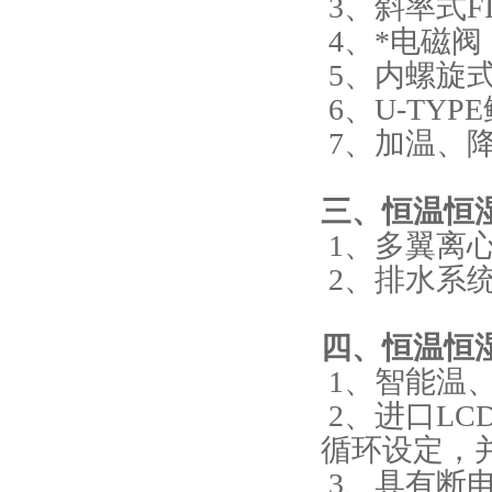
3、斜率式FI
4、*电磁
5、内螺旋式
6、U-TY
7、加温、
三、恒温恒
1、多翼离
2、排水系统
四、恒温恒
1、智能温
2、进口LC
循环设定，并
3、具有断