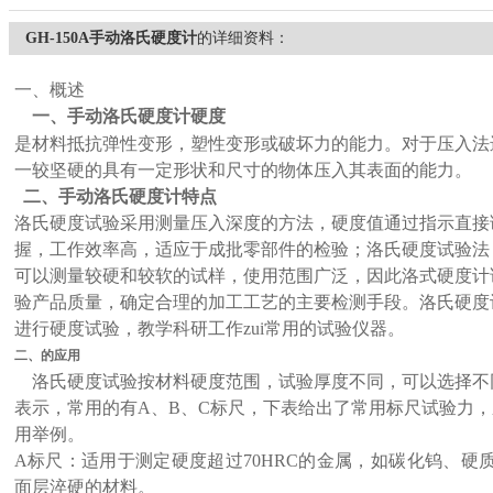
GH-150A手动洛氏硬度计
的详细资料：
一、概述
一、
手动洛氏硬度计
硬度
是材料抵抗弹性变形，塑性变形或破坏力的能力。对于压入法
一较坚硬的具有一定形状和尺寸的物体压入其表面的能力。
二、
手动洛氏硬度计
特点
洛氏硬度试验采用测量压入深度的方法，硬度值通过指示直接
握，工作效率高，适应于成批零部件的检验；洛氏硬度试验法
可以测量较硬和较软的试样，使用范围广泛，因此洛式硬度计
验产品质量，确定合理的加工工艺的主要检测手段。洛氏硬度
进行硬度试验，教学科研工作zui常用的试验仪器。
二、
的应用
洛氏硬度试验按材料硬度范围，试验厚度不同，可以选择不
表示，常用的有A、B、C标尺，下表给出了常用标尺试验力
用举例。
A标尺：适用于测定硬度超过70HRC的金属，如碳化钨、
面层淬硬的材料。