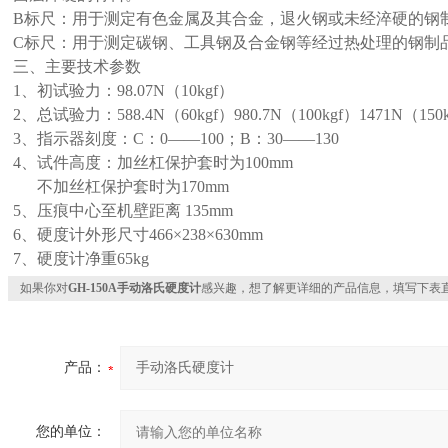
B标尺：用于测定有色金属及其合金，退火钢或未经淬硬的钢
C标尺：用于测定碳钢、工具钢及合金钢等经过热处理的钢制
三、主要技术参数
1、初试验力：98.07N（10kgf）
2、总试验力：588.4N（60kgf）980.7N（100kgf）1471N（150k
3、指示器刻度：C：0——100；B：30——130
4、试件高度：加丝杠保护套时为100mm
不加丝杠保护套时为170mm
5、压痕中心至机壁距离 135mm
6、硬度计外形尺寸466×238×630mm
7、硬度计净重65kg
如果你对
GH-150A手动洛氏硬度计
感兴趣，想了解更详细的产品信息，填写下表
产品：
您的单位：