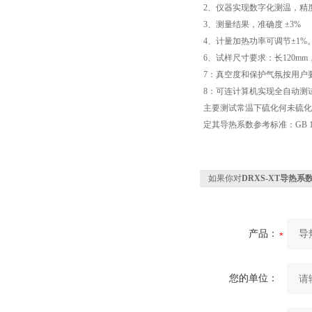
2
、仪器实现数字化测温，精
3
、测量结果，准确度
±3%
4
、计量加热功率可调节
±1%
6
、试样尺寸要求：长
120mm
7
：真空度和保护气氛按用户
8
：可连计算机实现全自动测
主要测试常温下硫化何未硫化
定其导热系数参考标准：
GB 1
如果你对
DRXS-XT导热
产品：
您的单位：