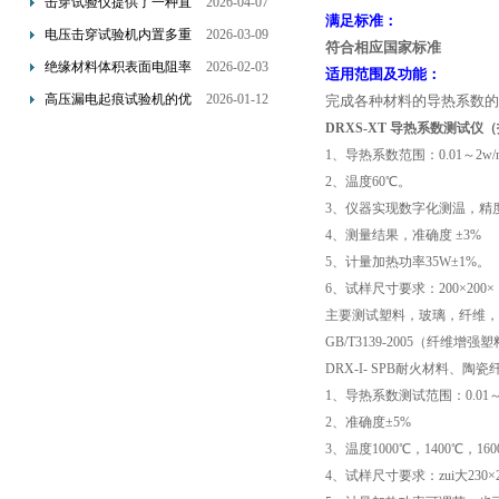
击穿试验仪提供了一种直
2026-04-07
满足标准：
观且量化的评估手段
电压击穿试验机内置多重
2026-03-09
符合相应国家标准
保护机制可避免操作风险
绝缘材料体积表面电阻率
2026-02-03
适用范围及功能：
测试仪是基于欧姆定律设
高压漏电起痕试验机的优
2026-01-12
完成各种材料的导热系数的
计的
点分析
DRXS-XT
导热系数测试仪（
1
、导热系数范围：
0.01
～
2w/
2
、温度
60
℃
。
3
、仪器实现数字化测温，精
4
、测量结果，准确度
±3%
5
、计量加热功率
35W±1%
。
6
、试样尺寸要求：
200×200×
主要测试塑料，玻璃，纤维，
GB/T3139-2005
（纤维增强塑
DRX-I- SPB
耐火材料、陶瓷
1
、导热系数测试范围：
0.01
2
、准确度
±5%
3
、温度
1000
℃
，
1400
℃
，
160
4
、试样尺寸要求：zui大
230×