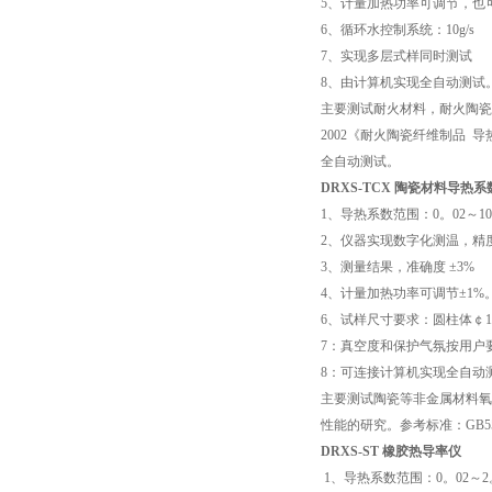
5
、计量加热功率可调节，也
6
、循环水控制系统：
10g/s
7
、实现多层式样同时测试
8
、由计算机实现全自动测试
主要测试耐火材料，耐火陶瓷
2002
《耐火陶瓷纤维制品
导
全自动测试。
DRXS-TCX
陶瓷材料导热系
1
、导热系数范围：
0
。
02
～
1
2
、仪器实现数字化测温，精
3
、测量结果，准确度
±3%
4
、计量加热功率可调节
±1%
6
、试样尺寸要求：圆柱体￠
1
7
：真空度和保护气氛按用户
8
：可连接计算机实现全自动
主要测试陶瓷等非金属材料氧
性能的研究。参考标准：
GB5
DRXS-ST
橡胶热导率仪
1
、导热系数范围：
0
。
02
～
2