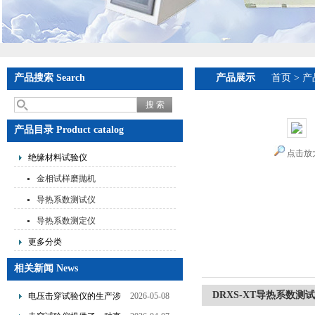
产品搜索 Search
产品展示
首页
>
产
产品目录 Product catalog
点击放
绝缘材料试验仪
金相试样磨抛机
导热系数测试仪
导热系数测定仪
更多分类
相关新闻 News
DRXS-XT导热系数
电压击穿试验仪的生产涉
2026-05-08
及了多个技术领域的整合