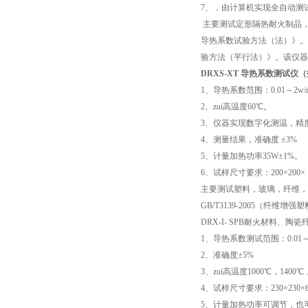
7
、，由计算机实现全自动测
主要测试定形隔热耐火制品
导热系数试验方法（法）》。
验方法（平行法）》。该仪器
DRXS-XT
导热系数测试仪（
1
、导热系数范围：
0.01
～
2w/
2
、zui高温度
60
℃
。
3
、仪器实现数字化测温，精
4
、测量结果，准确度
±3%
5
、计量加热功率
35W±1%
。
6
、试样尺寸要求：
200×200×
主要测试塑料，玻璃，纤维，
GB/T3139-2005
（纤维增强塑
DRX-I- SPB
耐火材料、陶瓷
1
、导热系数测试范围：
0.01
2
、准确度
±5%
3
、zui高温度
1000
℃
，
1400
℃
4
、试样尺寸要求：
230×230×
5
、计量加热功率可调节，也