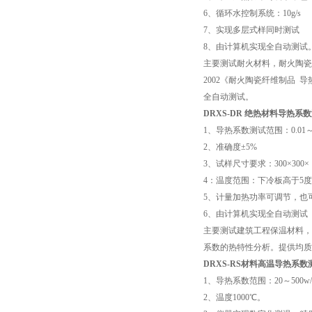
6
、循环水控制系统：
10g/s
7
、实现多层式样同时测试
8
、由计算机实现全自动测试
主要测试耐火材料，耐火陶瓷
2002
《耐火陶瓷纤维制品
导
全自动测试。
DRXS-DR
绝热材料导热系数
1
、导热系数测试范围：
0.01
2
、准确度
±5%
3
、试样尺寸要求：
300×300×
4
：温度范围：下冷板高于
5
度
5
、计量加热功率可调节，也
6
、由计算机实现全自动测试
主要测试建筑工程保温材料，
系数的热特性分析。提供均质
DRXS-RS
材料高温导热系数
1
、导热系数范围：
20
～
500w
2
、温度
1000
℃
。