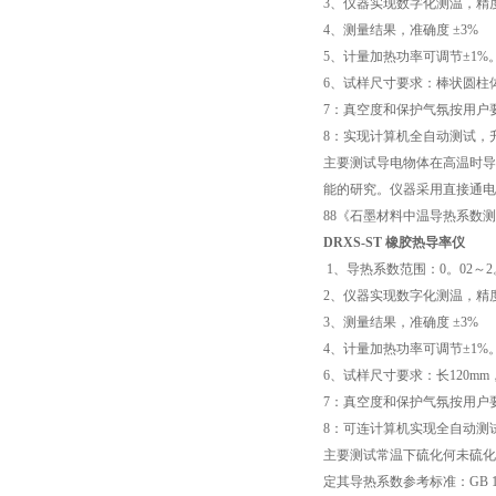
3
、仪器实现数字化测温，精
4
、测量结果，准确度
±3%
5
、计量加热功率可调节
±1%
6
、试样尺寸要求：棒状圆柱
7
：真空度和保护气氛按用户
8
：实现计算机全自动测试，
主要测试导电物体在高温时导
能的研究。仪器采用直接通电
88
《石墨材料中温导热系数测
DRXS-ST
橡胶热导率仪
1
、导热系数范围：
0
。
02
～
2
2
、仪器实现数字化测温，精
3
、测量结果，准确度
±3%
4
、计量加热功率可调节
±1%
6
、试样尺寸要求：长
120mm
7
：真空度和保护气氛按用户
8
：可连计算机实现全自动测
主要测试常温下硫化何未硫化
定其导热系数参考标准：
GB 1