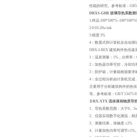
性能的研究。参考标准：
GB5
DRXS-GHR
玻璃导热系数测
1:
样品
:100*100*5
--
100*100*1
2:0.03-20w/mk
3:
精度
:3%
4
：数显式和计算机全自动测
DRX-I-BEX
建筑构件热传递
1
：温差测量：
1%
，分辨率：
2
：加热器功率可控，冷却功
3
：防护箱，计量箱根据要求
4
：全过程分析由计算机完成
主要用于分析建筑构件的热传
等。参考标准：
GB/T 13475-
Ｄ
RX-XTX
流体液相物质导
1
、导热系数范围：大于
0
。
5
2
、仪器实现数字化测温，精
3
、测量结果，准确度
±2%
4
、计量加热功率可调节
±1%