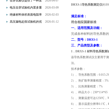
击穿试验仪提供了一种直
2026-04-07
DRXS-1导热系数测定仪
的详
观且量化的评估手段
电压击穿试验机内置多重
2026-03-09
保护机制可避免操作风险
绝缘材料体积表面电阻率
2026-02-03
满足标准：
测试仪是基于欧姆定律设
高压漏电起痕试验机的优
2026-01-12
符合相应国家标准
计的
点分析
一、适用范围及功能：
完成各种材料的导热系数的
二、型号：DRXS-1
三、产品类型及参数：
1
．
DRXS-1
材料导热系数测
该导热系数测试仪主要用于测
法。
技术参数：
1
）、导热系数范围：
0.015-
2
）、热扩散率测量精度：
5
3
）、比热测量精度：
7%
4
）、样品大小：
230*114*65
5
）、测量温度可达
1250
℃
，
6
）、显示温度分辨率
0.1
℃
，