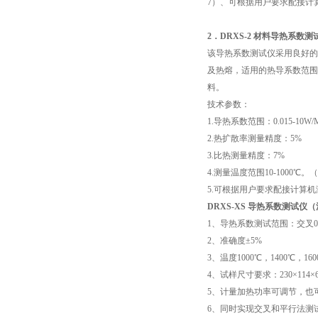
7
）、可根据用户要求配接计
2
．
DRXS-2
材料导热系数测
该导热系数测试仪采用良好的
及热熔，适用的热导系数范围
料。
技术参数：
1.
导热系数范围：
0.015-10W
2.
热扩散率测量精度：
5%
3.
比热测量精度：
7%
4.
测量温度范围
10-1000
℃
。（
5.
可根据用户要求配接计算机
DRXS-XS
导热系数测试仪（
1
、导热系数测试范围：交叉
0
2
、准确度
±5%
3
、温度
1000
℃
，
1400
℃
，
160
4
、试样尺寸要求：
230×114×
5
、计量加热功率可调节，也
6
、同时实现交叉和平行法测