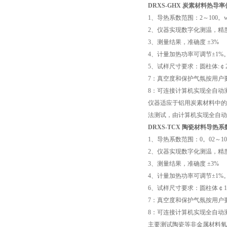
DRXS-GHX
炭素材料热导率
1
、导热系数范围：
2
～
100
。
2
、仪器实现数字化测温，精
3
、测量结果，准确度
±3%
4
、计量加热功率可调节
±1%
5
、试样尺寸要求：圆柱体
:
￠
7
：真空度和保护气氛按用户
8
：可连接计算机实现全自动
仪器适应于铝用炭素材料中的
法测试，由计算机实现全自动
DRXS-TCX
陶瓷材料导热系
1
、导热系数范围：
0
。
02
～
1
2
、仪器实现数字化测温，精
3
、测量结果，准确度
±3%
4
、计量加热功率可调节
±1%
6
、试样尺寸要求：圆柱体￠
1
7
：真空度和保护气氛按用户
8
：可连接计算机实现全自动
主要测试陶瓷等非金属材料氧